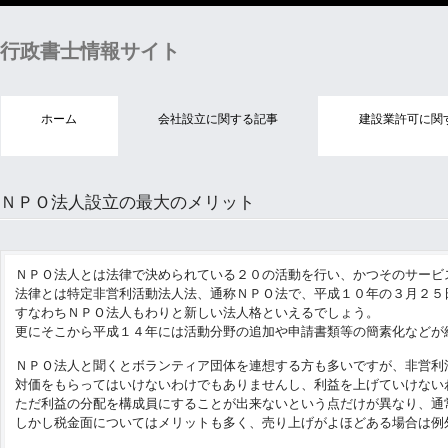
行政書士情報サイト
ホーム
会社設立に関する記事
建設業許可に関
ＮＰＯ法人設立の最大のメリット
ＮＰＯ法人とは法律で決められている２０の活動を行い、かつそのサービ
法律とは特定非営利活動法人法、通称ＮＰＯ法で、平成１０年の３月２５
すなわちＮＰＯ法人もわりと新しい法人格といえるでしょう。
更にそこから平成１４年には活動分野の追加や申請書類等の簡素化などが
ＮＰＯ法人と聞くとボランティア団体を連想する方も多いですが、非営利
対価をもらってはいけないわけでもありませんし、利益を上げていけない
ただ利益の分配を構成員にすることが出来ないという点だけが異なり、通
しかし税金面についてはメリットも多く、売り上げがよほどある場合は例