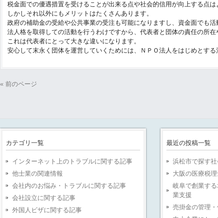
税金面での優遇措置を受けることが出来る点や社会的信用が向上する点は
しかしそれ以外にもメリットはたくさんあります。
政府の補助金の受給や公共事業の受注も可能になりますし、資金面でも活
法人格を取得しての活動を行うわけですから、代表者と団体の責任の所在
これは代表者にとって大きな違いになります。
安心して末永く団体を運営していくためには、ＮＰＯ法人をはじめとする
« 前のページ
カテゴリ一覧
最近の投稿一覧
インターネット上のトラブルに関する記事
浜松市で探す社
他士業の関連情報
大阪の医療税理
会社内のお悩み・トラブルに関する記事
岐阜で創業する
業支援
会社設立に関する記事
売掛金の管理・
外国人ビザに関する記事