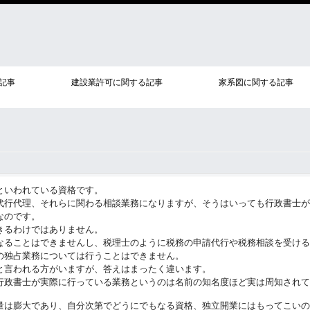
記事
建設業許可に関する記事
家系図に関する記事
といわれている資格です。
代行代理、それらに関わる相談業務になりますが、そうはいっても行政書士が
なのです。
きるわけではありません。
なることはできませんし、税理士のように税務の申請代行や税務相談を受ける
の独占業務については行うことはできません。
と言われる方がいますが、答えはまったく違います。
行政書士が実際に行っている業務というのは名前の知名度ほど実は周知されて
量は膨大であり、自分次第でどうにでもなる資格、独立開業にはもってこいの