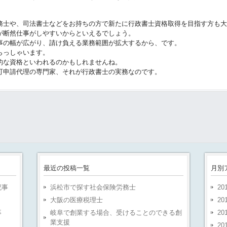
務士や、司法書士などをお持ちの方で新たに行政書士資格取得を目指す方も大
が断然仕事がしやすいからといえるでしょう。
事の幅が広がり、請け負える業務範囲が拡大するから、です。
らっしゃいます。
的な資格といわれるのかもしれませんね。
可申請代理の専門家、それが行政書士の実務なのです。
最近の投稿一覧
月別
記事
浜松市で探す社会保険労務士
20
大阪の医療税理士
20
事
岐阜で創業する場合、受けることのできる創
20
業支援
20